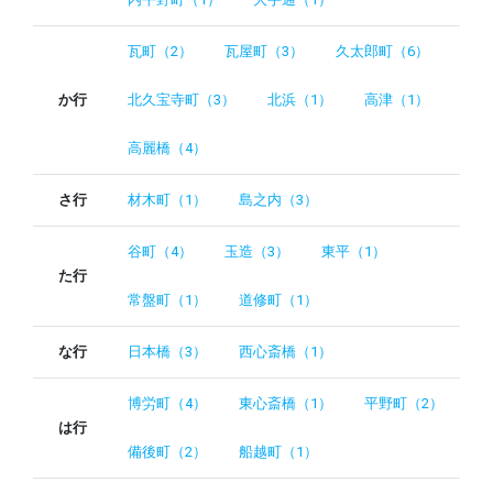
瓦町（2）
瓦屋町（3）
久太郎町（6）
か行
北久宝寺町（3）
北浜（1）
高津（1）
高麗橋（4）
さ行
材木町（1）
島之内（3）
谷町（4）
玉造（3）
東平（1）
た行
常盤町（1）
道修町（1）
な行
日本橋（3）
西心斎橋（1）
博労町（4）
東心斎橋（1）
平野町（2）
は行
備後町（2）
船越町（1）