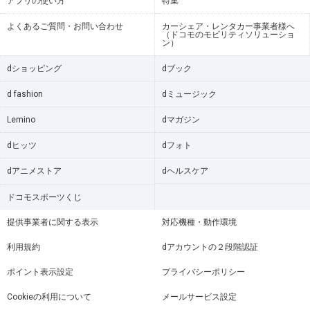
アプリの使い方
特集
よくあるご質問・お問い合わせ
カーシェア・レンタカー事業者様へ
（ドコモのモビリティソリューショ
ン）
dショッピング
dブック
d fashion
dミュージック
Lemino
dマガジン
dヒッツ
dフォト
dアニメストア
dヘルスケア
ドコモスポーツくじ
提供事業者に関する表示
対応機種・動作環境
利用規約
dアカウントの２段階認証
ポイント表示設定
プライバシーポリシー
Cookieの利用について
メールサービス設定