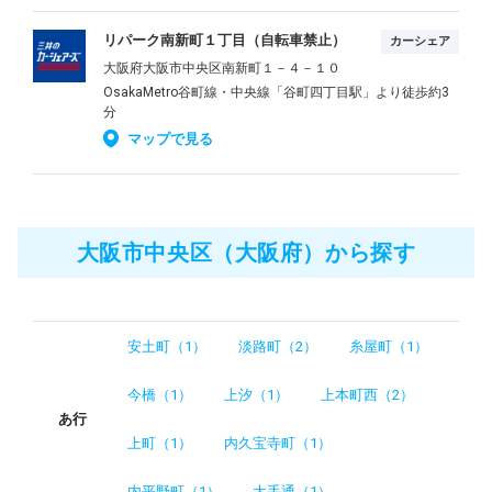
リパーク南新町１丁目（自転車禁止）
カーシェア
大阪府大阪市中央区南新町１－４－１０
OsakaMetro谷町線・中央線「谷町四丁目駅」より徒歩約3
分
マップで見る
大阪市中央区（大阪府）から探す
安土町（1）
淡路町（2）
糸屋町（1）
今橋（1）
上汐（1）
上本町西（2）
あ行
上町（1）
内久宝寺町（1）
内平野町（1）
大手通（1）