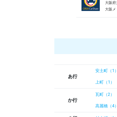
大阪府大
大阪メ
安土町（1
あ行
上町（1）
瓦町（2）
か行
高麗橋（4