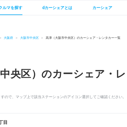
クルマを探す
dカーシェアとは
カーシェア
金
ご利用方法
サービス概要
お支払い方法・ご請求
料金
ご利用方法
ルールとマナー
給
大阪府
大阪市中央区
高津（大阪市中央区）のカーシェア・レンタカー一覧
市中央区）のカーシェア・レ
お問い合わせ
ますので、マップ上で該当ステーションのアイコン選択してご確認ください。
丁目