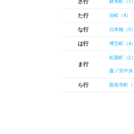
さ行
材木町（1
た行
谷町（4）
な行
日本橋（3
は行
博労町（4
松屋町（2
ま行
森ノ宮中央
ら行
龍造寺町（