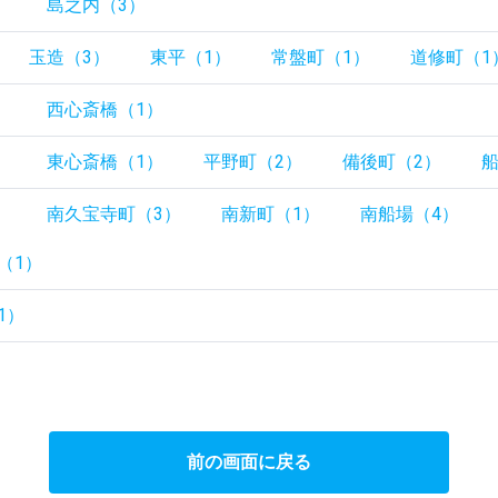
）
島之内（3）
玉造（3）
東平（1）
常盤町（1）
道修町（1
）
西心斎橋（1）
）
東心斎橋（1）
平野町（2）
備後町（2）
船
）
南久宝寺町（3）
南新町（1）
南船場（4）
（1）
1）
前の画面に戻る