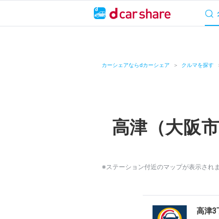
サービス概要
料
キャンペーン
カーシェアならdカーシェア
クルマを探す
カーシェア
レンタカー
高津（大阪
よくあるご質問・
お知らせ
※ステーション付近のマップが表示され
特集
アプリの使い方
高津3