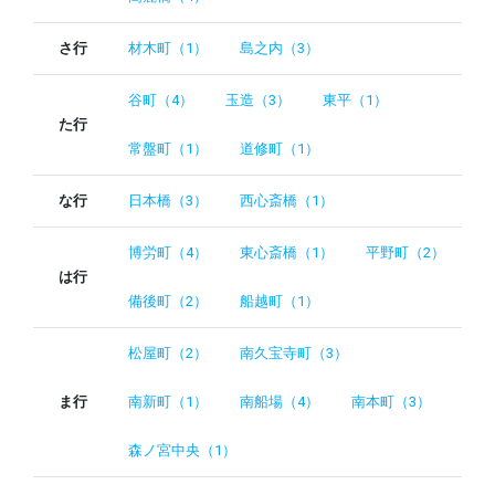
さ行
材木町（1）
島之内（3）
谷町（4）
玉造（3）
東平（1）
た行
常盤町（1）
道修町（1）
な行
日本橋（3）
西心斎橋（1）
博労町（4）
東心斎橋（1）
平野町（2）
は行
備後町（2）
船越町（1）
松屋町（2）
南久宝寺町（3）
ま行
南新町（1）
南船場（4）
南本町（3）
森ノ宮中央（1）