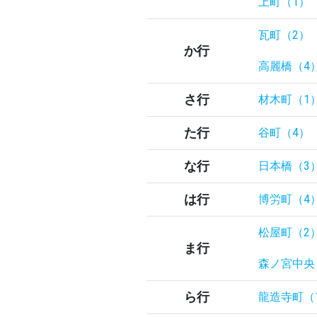
上町（1）
瓦町（2）
か行
高麗橋（4
さ行
材木町（1
た行
谷町（4）
な行
日本橋（3
は行
博労町（4
松屋町（2
ま行
森ノ宮中央
ら行
龍造寺町（