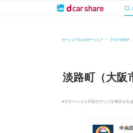
サービス概要
料
キャンペーン
カーシェアならdカーシェア
クルマを探す
カーシェア
レンタカー
淡路町（大阪
よくあるご質問・
お知らせ
※ステーション付近のマップが表示され
特集
アプリの使い方
中央区