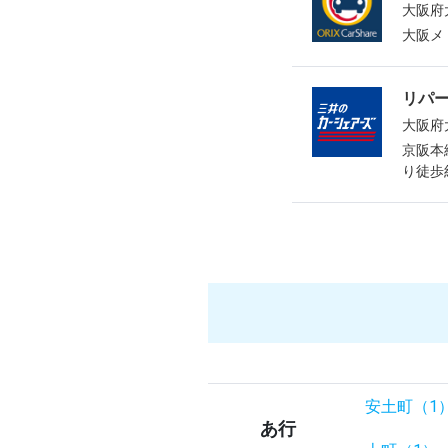
大阪府
大阪メ
リパ
大阪府
京阪本
り徒歩
安土町（1
あ行