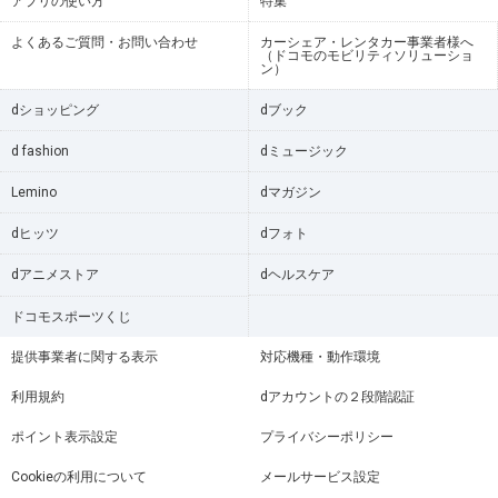
アプリの使い方
特集
よくあるご質問・お問い合わせ
カーシェア・レンタカー事業者様へ
（ドコモのモビリティソリューショ
ン）
dショッピング
dブック
d fashion
dミュージック
Lemino
dマガジン
dヒッツ
dフォト
dアニメストア
dヘルスケア
ドコモスポーツくじ
提供事業者に関する表示
対応機種・動作環境
利用規約
dアカウントの２段階認証
ポイント表示設定
プライバシーポリシー
Cookieの利用について
メールサービス設定