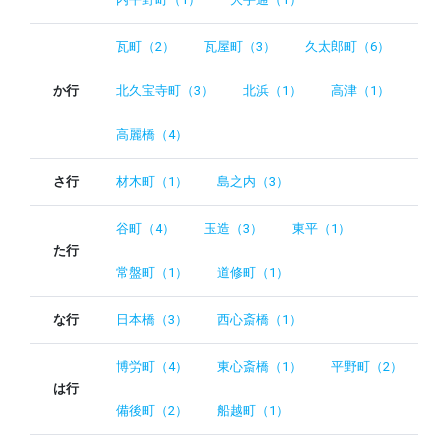
瓦町（2）
瓦屋町（3）
久太郎町（6）
か行
北久宝寺町（3）
北浜（1）
高津（1）
高麗橋（4）
さ行
材木町（1）
島之内（3）
谷町（4）
玉造（3）
東平（1）
た行
常盤町（1）
道修町（1）
な行
日本橋（3）
西心斎橋（1）
博労町（4）
東心斎橋（1）
平野町（2）
は行
備後町（2）
船越町（1）