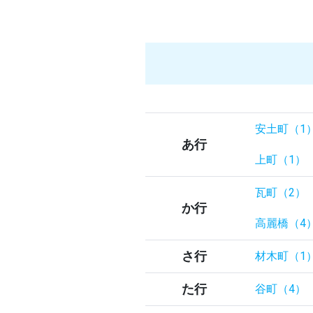
安土町（1
あ行
上町（1）
瓦町（2）
か行
高麗橋（4
さ行
材木町（1
た行
谷町（4）