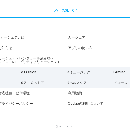
PAGE TOP
dカーシェアとは
カーシェア
お知らせ
アプリの使い方
カーシェア・レンタカー事業者様へ
（ドコモのモビリティソリューション）
d fashion
dミュージック
Lemino
dアニメストア
dヘルスケア
ドコモス
対応機種・動作環境
利用規約
プライバシーポリシー
Cookieの利用について
(c) NTT DOCOMO