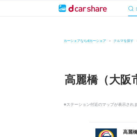
サービス概要
料
キャンペーン
カーシェアならdカーシェア
クルマを探す
カーシェア
レンタカー
高麗橋（大阪
よくあるご質問・
お知らせ
※ステーション付近のマップが表示され
特集
アプリの使い方
高麗橋