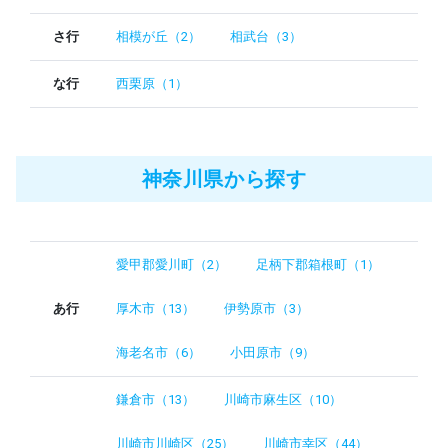
さ行
相模が丘（2）
相武台（3）
な行
西栗原（1）
神奈川県から探す
愛甲郡愛川町（2）
足柄下郡箱根町（1）
あ行
厚木市（13）
伊勢原市（3）
海老名市（6）
小田原市（9）
鎌倉市（13）
川崎市麻生区（10）
川崎市川崎区（25）
川崎市幸区（44）