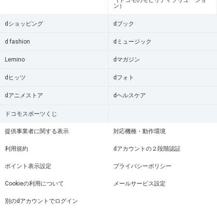
（ドコモのモビリティソリューショ
ン）
dショッピング
dブック
d fashion
dミュージック
Lemino
dマガジン
dヒッツ
dフォト
dアニメストア
dヘルスケア
ドコモスポーツくじ
提供事業者に関する表示
対応機種・動作環境
利用規約
dアカウントの２段階認証
ポイント表示設定
プライバシーポリシー
Cookieの利用について
メールサービス設定
別のdアカウントでログイン