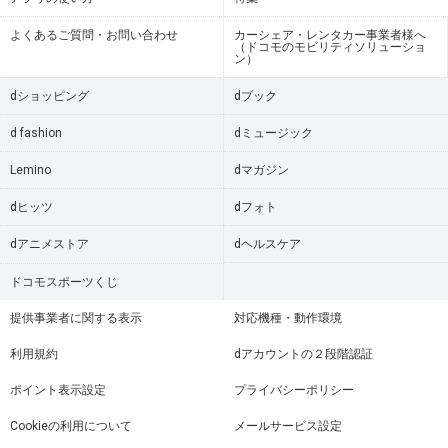
よくあるご質問・お問い合わせ
カーシェア・レンタカー事業者様へ
（ドコモのモビリティソリューショ
ン）
dショッピング
dブック
d fashion
dミュージック
Lemino
dマガジン
dヒッツ
dフォト
dアニメストア
dヘルスケア
ドコモスポーツくじ
提供事業者に関する表示
対応機種・動作環境
利用規約
dアカウントの２段階認証
ポイント表示設定
プライバシーポリシー
Cookieの利用について
メールサービス設定