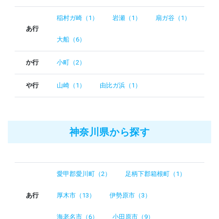
稲村ガ崎（1）
岩瀬（1）
扇ガ谷（1）
あ行
大船（6）
か行
小町（2）
や行
山崎（1）
由比ガ浜（1）
神奈川県から探す
愛甲郡愛川町（2）
足柄下郡箱根町（1）
あ行
厚木市（13）
伊勢原市（3）
海老名市（6）
小田原市（9）