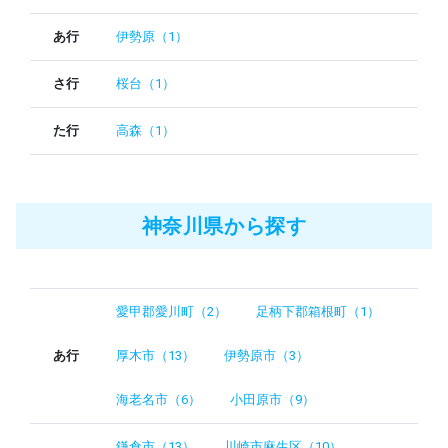
あ行
伊勢原（1）
さ行
桜台（1）
た行
高森（1）
神奈川県から探す
愛甲郡愛川町（2）
足柄下郡箱根町（1）
あ行
厚木市（13）
伊勢原市（3）
海老名市（6）
小田原市（9）
鎌倉市（13）
川崎市麻生区（10）