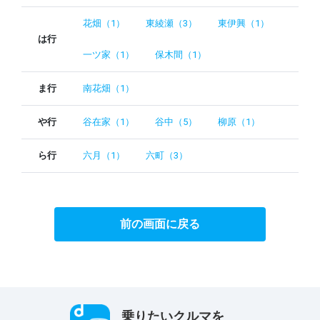
花畑（1）
東綾瀬（3）
東伊興（1）
は行
一ツ家（1）
保木間（1）
ま行
南花畑（1）
や行
谷在家（1）
谷中（5）
柳原（1）
ら行
六月（1）
六町（3）
前の画面に戻る
乗りたいクルマを