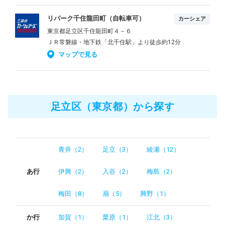
リパーク千住龍田町（自転車可）
カーシェア
東京都足立区千住龍田町４－６
ＪＲ常磐線・地下鉄「北千住駅」より徒歩約12分
マップで見る
足立区（東京都）から探す
青井（2）
足立（3）
綾瀬（12）
あ行
伊興（2）
入谷（2）
梅島（2）
梅田（8）
扇（5）
興野（1）
か行
加賀（1）
栗原（1）
江北（3）