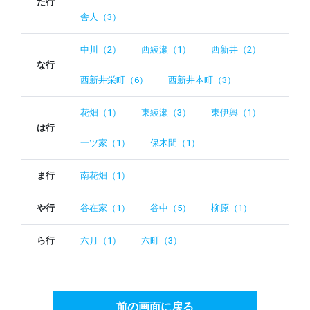
た行
舎人（3）
中川（2）
西綾瀬（1）
西新井（2）
な行
西新井栄町（6）
西新井本町（3）
花畑（1）
東綾瀬（3）
東伊興（1）
は行
一ツ家（1）
保木間（1）
ま行
南花畑（1）
や行
谷在家（1）
谷中（5）
柳原（1）
ら行
六月（1）
六町（3）
前の画面に戻る