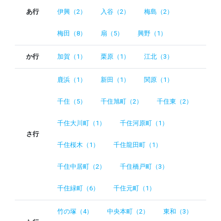
あ行
伊興（2）
入谷（2）
梅島（2）
梅田（8）
扇（5）
興野（1）
か行
加賀（1）
栗原（1）
江北（3）
鹿浜（1）
新田（1）
関原（1）
千住（5）
千住旭町（2）
千住東（2）
千住大川町（1）
千住河原町（1）
さ行
千住桜木（1）
千住龍田町（1）
千住中居町（2）
千住橋戸町（3）
千住緑町（6）
千住元町（1）
竹の塚（4）
中央本町（2）
東和（3）