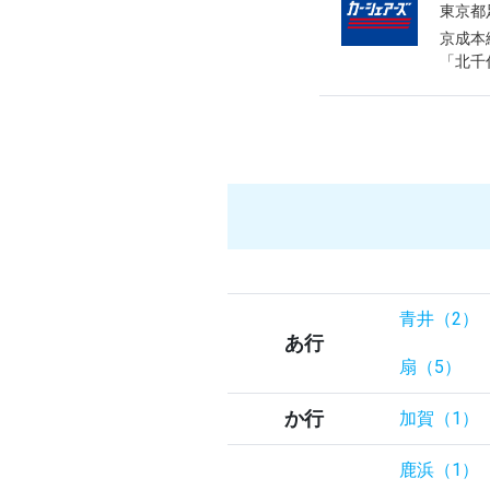
東京都
京成本
「北千
青井（2）
あ行
扇（5）
か行
加賀（1）
鹿浜（1）