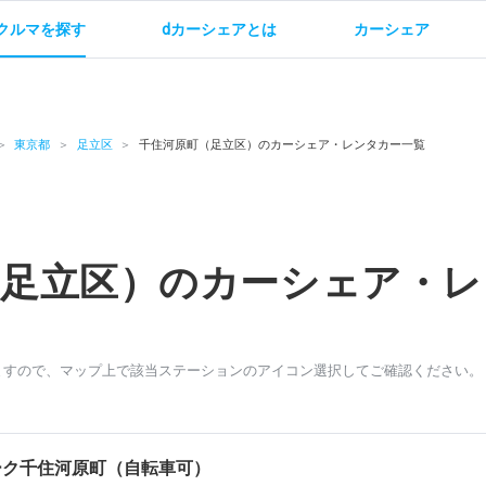
クルマを探す
dカーシェアとは
カーシェア
金
ご利用方法
サービス概要
お支払い方法・ご請求
料金
ご利用方法
ルールとマナー
給
東京都
足立区
千住河原町（足立区）のカーシェア・レンタカー一覧
（足立区）のカーシェア・レ
お問い合わせ
ますので、マップ上で該当ステーションのアイコン選択してご確認ください。
ーク千住河原町（自転車可）