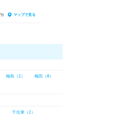
7分
マップで見る
梅島（2）
梅田（8）
）
千住東（2）