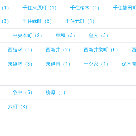
（1）
千住河原町（1）
千住桜木（1）
千住龍田町
（3）
千住緑町（6）
千住元町（1）
）
中央本町（2）
東和（3）
舎人（3）
西綾瀬（1）
西新井（2）
西新井栄町（6）
東綾瀬（3）
東伊興（1）
一ツ家（1）
保木間
）
）
谷中（5）
柳原（1）
六町（3）