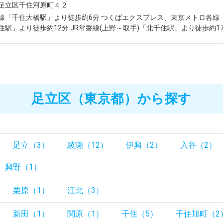
足立区千住河原町４２
線「千住大橋駅」より徒歩約6分 つくばエクスプレス、東京メトロ各線
住駅」より徒歩約12分 JR常磐線(上野～取手)「北千住駅」より徒歩約1
足立区（東京都）から探す
足立（3）
綾瀬（12）
伊興（2）
入谷（2）
興野（1）
栗原（1）
江北（3）
新田（1）
関原（1）
千住（5）
千住旭町（2