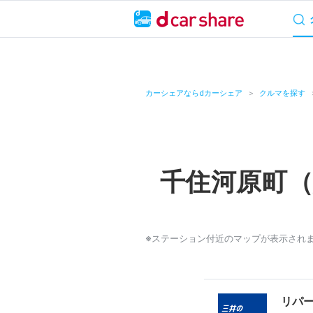
サービス概要
料
キャンペーン
カーシェアならdカーシェア
クルマを探す
カーシェア
レンタカー
千住河原町
よくあるご質問・
お知らせ
※ステーション付近のマップが表示され
特集
アプリの使い方
リパ