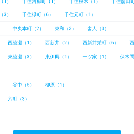
（1）
千住河原町（1）
千住桜木（1）
千住龍田町
（3）
千住緑町（6）
千住元町（1）
）
中央本町（2）
東和（3）
舎人（3）
西綾瀬（1）
西新井（2）
西新井栄町（6）
東綾瀬（3）
東伊興（1）
一ツ家（1）
保木間
）
）
谷中（5）
柳原（1）
六町（3）