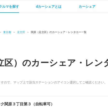
クルマを探す
dカーシェアとは
カーシェア
金
ご利用方法
サービス概要
お支払い方法・ご請求
料金
ご利用方法
ルールとマナー
給
東京都
足立区
関原（足立区）のカーシェア・レンタカー一覧
立区）のカーシェア・レン
お問い合わせ
ますので、マップ上で該当ステーションのアイコン選択してご確認ください。
ーク関原３丁目第３（自転車可）