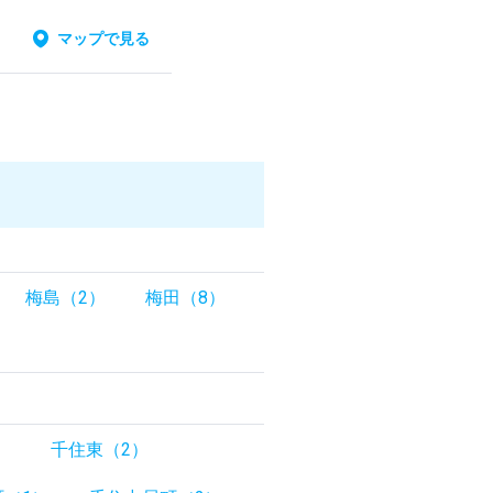
マップで見る
梅島（2）
梅田（8）
）
千住東（2）