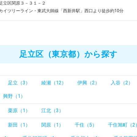
足立区関原３－３１－２
カイツリーライン・東武大師線「西新井駅」西口より徒歩約10分
足立区（東京都）から探す
足立（3）
綾瀬（12）
伊興（2）
入谷（2）
興野（1）
栗原（1）
江北（3）
新田（1）
関原（1）
千住（5）
千住旭町（2