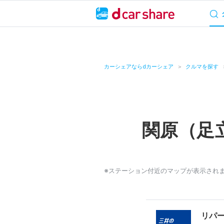
サービス概要
料
キャンペーン
カーシェアならdカーシェア
クルマを探す
カーシェア
レンタカー
関原（足
よくあるご質問・
お知らせ
※ステーション付近のマップが表示され
特集
アプリの使い方
リパ