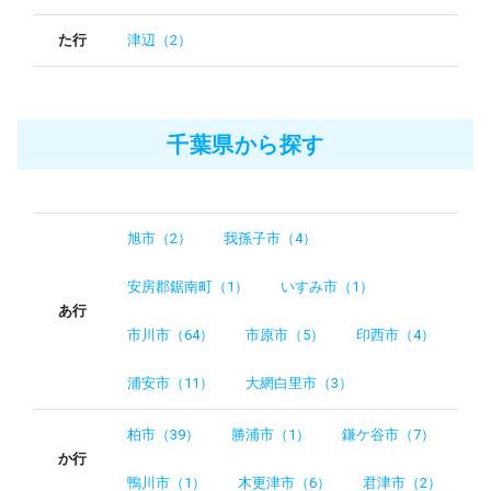
た行
津辺（2）
千葉県から探す
旭市（2）
我孫子市（4）
安房郡鋸南町（1）
いすみ市（1）
あ行
市川市（64）
市原市（5）
印西市（4）
浦安市（11）
大網白里市（3）
柏市（39）
勝浦市（1）
鎌ケ谷市（7）
か行
鴨川市（1）
木更津市（6）
君津市（2）