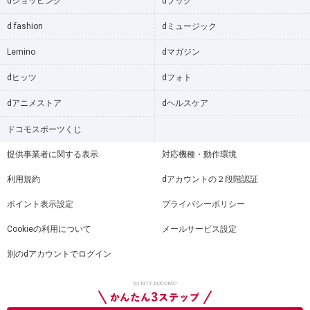
dショッピング
dブック
d fashion
dミュージック
Lemino
dマガジン
dヒッツ
dフォト
dアニメストア
dヘルスケア
ドコモスポーツくじ
提供事業者に関する表示
対応機種・動作環境
利用規約
dアカウントの２段階認証
ポイント表示設定
プライバシーポリシー
Cookieの利用について
メールサービス設定
別のdアカウントでログイン
(c) NTT DOCOMO