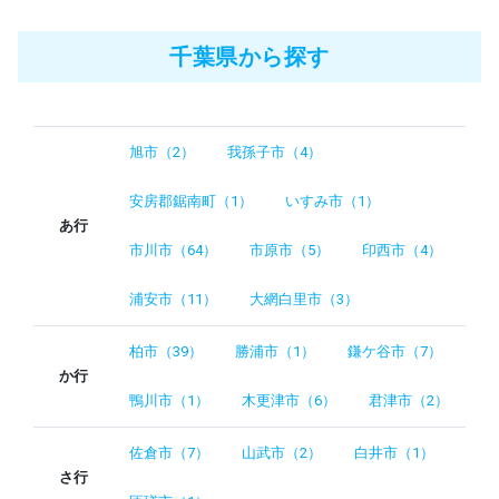
千葉県から探す
旭市（2）
我孫子市（4）
安房郡鋸南町（1）
いすみ市（1）
あ行
市川市（64）
市原市（5）
印西市（4）
浦安市（11）
大網白里市（3）
柏市（39）
勝浦市（1）
鎌ケ谷市（7）
か行
鴨川市（1）
木更津市（6）
君津市（2）
佐倉市（7）
山武市（2）
白井市（1）
さ行