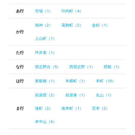
あ行
市場（1）
印内町（4）
海神（2）
葛飾町（2）
金杉（1）
か行
上山町（1）
た行
坪井東（1）
な行
習志野台（5）
西習志野（1）
西船（1）
は行
東船橋（1）
本郷町（1）
本町（10）
前原西（2）
前原東（1）
丸山（1）
ま行
湊町（2）
南本町（1）
宮本（2）
本中山（6）