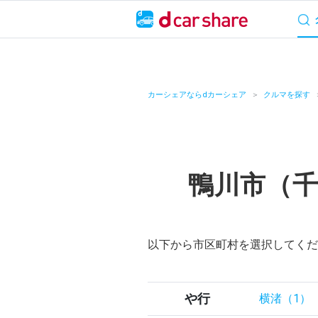
サービス概要
料
キャンペーン
カーシェアならdカーシェア
クルマを探す
カーシェア
レンタカー
鴨川市（
よくあるご質問・
お知らせ
以下から市区町村を選択してくだ
特集
アプリの使い方
や行
横渚（1）