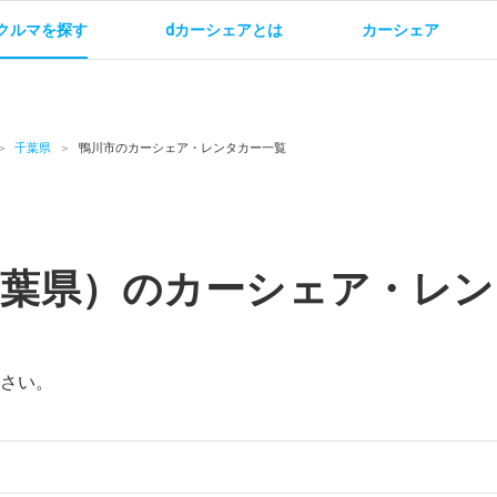
クルマを探す
dカーシェアとは
カーシェア
金
ご利用方法
サービス概要
お支払い方法・ご請求
料金
ご利用方法
ルールとマナー
給
千葉県
鴨川市のカーシェア・レンタカー一覧
千葉県）のカーシェア・レン
お問い合わせ
さい。