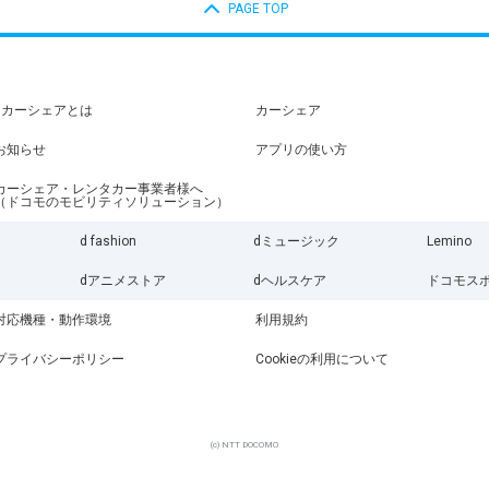
PAGE TOP
dカーシェアとは
カーシェア
お知らせ
アプリの使い方
カーシェア・レンタカー事業者様へ
（ドコモのモビリティソリューション）
d fashion
dミュージック
Lemino
dアニメストア
dヘルスケア
ドコモス
対応機種・動作環境
利用規約
プライバシーポリシー
Cookieの利用について
(c) NTT DOCOMO