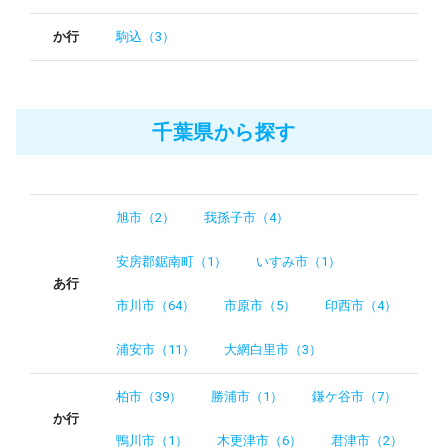
か行
駒込（3）
千葉県から探す
旭市（2）
我孫子市（4）
安房郡鋸南町（1）
いすみ市（1）
あ行
市川市（64）
市原市（5）
印西市（4）
浦安市（11）
大網白里市（3）
柏市（39）
勝浦市（1）
鎌ケ谷市（7）
か行
鴨川市（1）
木更津市（6）
君津市（2）