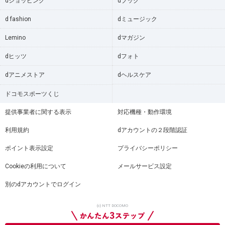
dショッピング
dブック
d fashion
dミュージック
Lemino
dマガジン
dヒッツ
dフォト
dアニメストア
dヘルスケア
ドコモスポーツくじ
提供事業者に関する表示
対応機種・動作環境
利用規約
dアカウントの２段階認証
ポイント表示設定
プライバシーポリシー
Cookieの利用について
メールサービス設定
別のdアカウントでログイン
(c) NTT DOCOMO