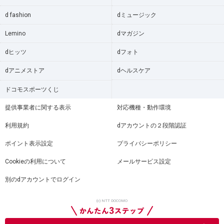
d fashion
dミュージック
Lemino
dマガジン
dヒッツ
dフォト
dアニメストア
dヘルスケア
ドコモスポーツくじ
提供事業者に関する表示
対応機種・動作環境
利用規約
dアカウントの２段階認証
ポイント表示設定
プライバシーポリシー
Cookieの利用について
メールサービス設定
別のdアカウントでログイン
(c) NTT DOCOMO