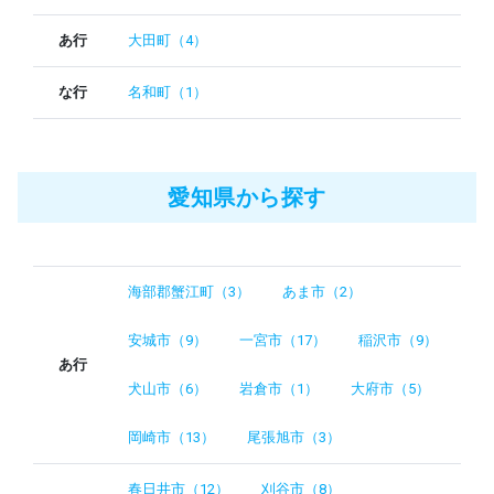
あ行
大田町（4）
な行
名和町（1）
愛知県から探す
海部郡蟹江町（3）
あま市（2）
安城市（9）
一宮市（17）
稲沢市（9）
あ行
犬山市（6）
岩倉市（1）
大府市（5）
岡崎市（13）
尾張旭市（3）
春日井市（12）
刈谷市（8）