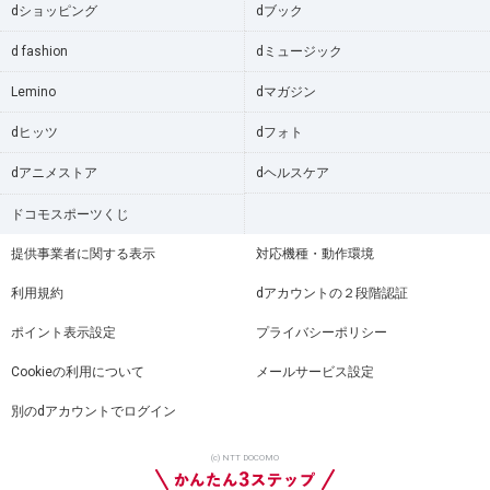
dショッピング
dブック
d fashion
dミュージック
Lemino
dマガジン
dヒッツ
dフォト
dアニメストア
dヘルスケア
ドコモスポーツくじ
提供事業者に関する表示
対応機種・動作環境
利用規約
dアカウントの２段階認証
ポイント表示設定
プライバシーポリシー
Cookieの利用について
メールサービス設定
別のdアカウントでログイン
(c) NTT DOCOMO