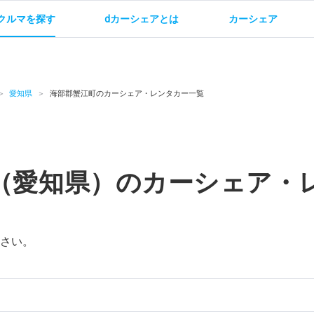
クルマを探す
dカーシェアとは
カーシェア
金
ご利用方法
サービス概要
お支払い方法・ご請求
料金
ご利用方法
ルールとマナー
給
愛知県
海部郡蟹江町のカーシェア・レンタカー一覧
（愛知県）のカーシェア・
お問い合わせ
さい。