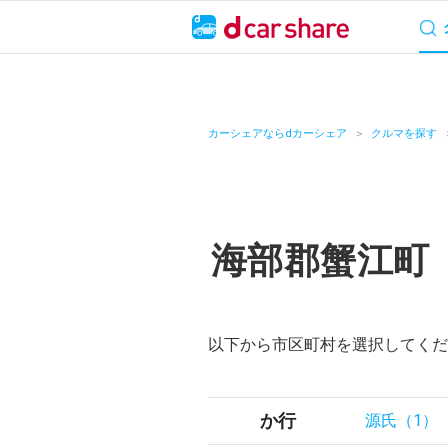
サービス概要
料
キャンペーン
カーシェアならdカーシェア
クルマを探す
カーシェア
レンタカー
海部郡蟹江町
よくあるご質問・
お知らせ
以下から市区町村を選択してくだ
特集
アプリの使い方
か行
源氏（1）