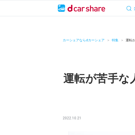
サービス概要
料
キャンペーン
カーシェアならdカーシェア
特集
運転
カーシェア
レンタカー
運転が苦手な
よくあるご質問・
お知らせ
特集
2022.10.21
アプリの使い方