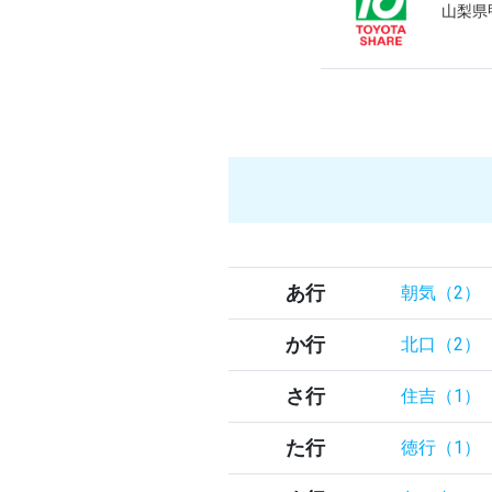
山梨県甲
あ行
朝気（2）
か行
北口（2）
さ行
住吉（1）
た行
徳行（1）