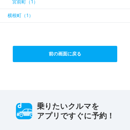
）
宮前町（1）
横根町（1）
前の画面に戻る
乗りたいクルマを
アプリですぐに予約！