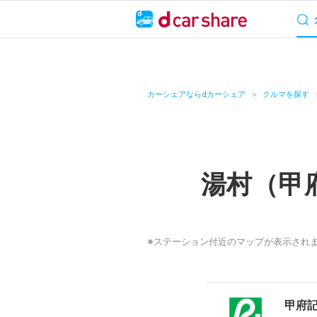
サービス概要
料
キャンペーン
カーシェアならdカーシェア
クルマを探す
カーシェア
レンタカー
湯村（甲
よくあるご質問・
お知らせ
※ステーション付近のマップが表示され
特集
アプリの使い方
甲府