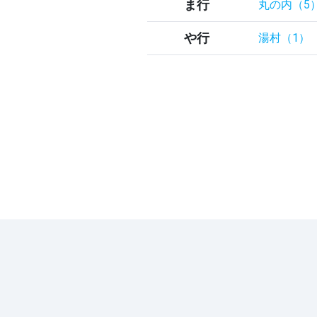
ま行
丸の内（5
や行
湯村（1）