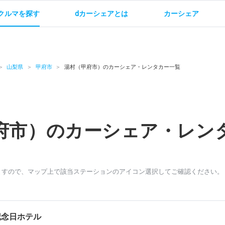
クルマを探す
dカーシェアとは
カーシェア
金
ご利用方法
サービス概要
お支払い方法・ご請求
料金
ご利用方法
ルールとマナー
給
山梨県
甲府市
湯村（甲府市）のカーシェア・レンタカー一覧
府市）のカーシェア・レン
お問い合わせ
ますので、マップ上で該当ステーションのアイコン選択してご確認ください。
記念日ホテル