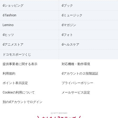
dショッピング
dブック
d fashion
dミュージック
Lemino
dマガジン
dヒッツ
dフォト
dアニメストア
dヘルスケア
ドコモスポーツくじ
提供事業者に関する表示
対応機種・動作環境
利用規約
dアカウントの２段階認証
ポイント表示設定
プライバシーポリシー
Cookieの利用について
メールサービス設定
別のdアカウントでログイン
(c) NTT DOCOMO