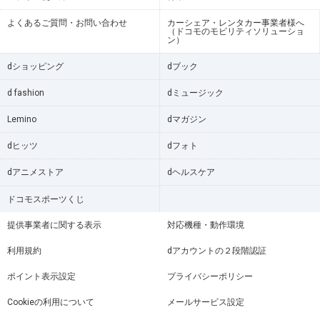
よくあるご質問・お問い合わせ
カーシェア・レンタカー事業者様へ
（ドコモのモビリティソリューショ
ン）
dショッピング
dブック
d fashion
dミュージック
Lemino
dマガジン
dヒッツ
dフォト
dアニメストア
dヘルスケア
ドコモスポーツくじ
提供事業者に関する表示
対応機種・動作環境
利用規約
dアカウントの２段階認証
ポイント表示設定
プライバシーポリシー
Cookieの利用について
メールサービス設定