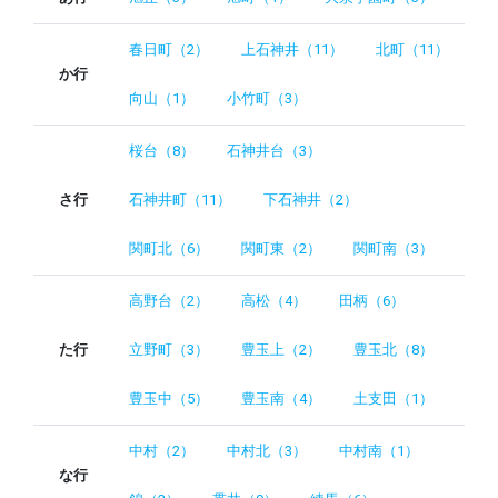
春日町（2）
上石神井（11）
北町（11）
か行
向山（1）
小竹町（3）
桜台（8）
石神井台（3）
さ行
石神井町（11）
下石神井（2）
関町北（6）
関町東（2）
関町南（3）
高野台（2）
高松（4）
田柄（6）
た行
立野町（3）
豊玉上（2）
豊玉北（8）
豊玉中（5）
豊玉南（4）
土支田（1）
中村（2）
中村北（3）
中村南（1）
な行