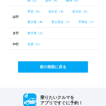
錦（2）
貫井（9）
練馬（6）
早宮（6）
光が丘（4）
氷川台（3）
は行
東大泉（8）
富士見台（1）
平和台（1）
ま行
南大泉（2）
や行
谷原（2）
前の画面に戻る
乗りたいクルマを
アプリですぐに予約！