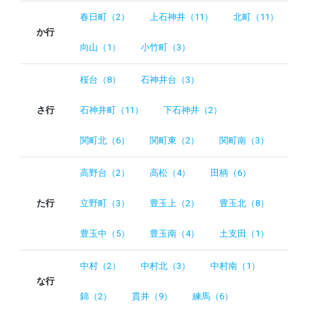
春日町（2）
上石神井（11）
北町（11）
か行
向山（1）
小竹町（3）
桜台（8）
石神井台（3）
さ行
石神井町（11）
下石神井（2）
関町北（6）
関町東（2）
関町南（3）
高野台（2）
高松（4）
田柄（6）
た行
立野町（3）
豊玉上（2）
豊玉北（8）
豊玉中（5）
豊玉南（4）
土支田（1）
中村（2）
中村北（3）
中村南（1）
な行
錦（2）
貫井（9）
練馬（6）