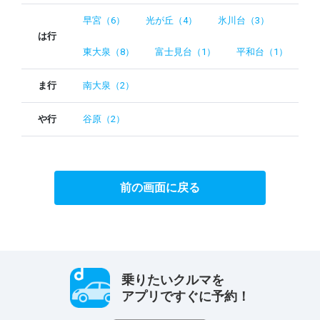
早宮（6）
光が丘（4）
氷川台（3）
は行
東大泉（8）
富士見台（1）
平和台（1）
ま行
南大泉（2）
や行
谷原（2）
前の画面に戻る
乗りたいクルマを
アプリですぐに予約！