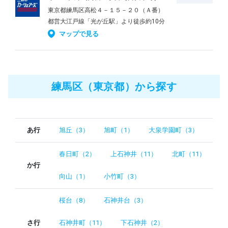
東京都練馬区高松４－１５－２０（Ａ番）
都営大江戸線「光が丘駅」より徒歩約10分
マップで見る
練馬区（東京都）から探す
あ行
旭丘（3）
旭町（1）
大泉学園町（3）
春日町（2）
上石神井（11）
北町（11）
か行
向山（1）
小竹町（3）
桜台（8）
石神井台（3）
さ行
石神井町（11）
下石神井（2）