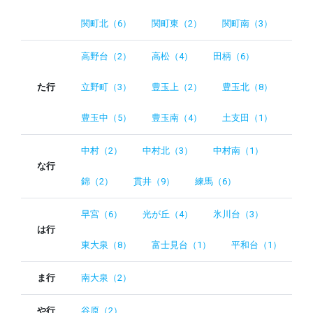
関町北（6）
関町東（2）
関町南（3）
高野台（2）
高松（4）
田柄（6）
た行
立野町（3）
豊玉上（2）
豊玉北（8）
豊玉中（5）
豊玉南（4）
土支田（1）
中村（2）
中村北（3）
中村南（1）
な行
錦（2）
貫井（9）
練馬（6）
早宮（6）
光が丘（4）
氷川台（3）
は行
東大泉（8）
富士見台（1）
平和台（1）
ま行
南大泉（2）
や行
谷原（2）