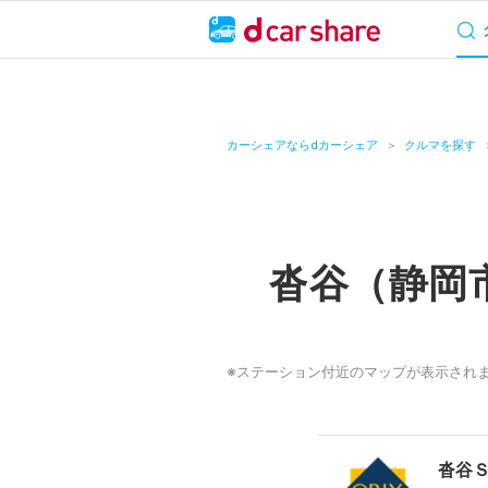
サービス概要
料
キャンペーン
カーシェアならdカーシェア
クルマを探す
カーシェア
レンタカー
沓谷（静岡
よくあるご質問・
お知らせ
※ステーション付近のマップが表示され
特集
アプリの使い方
沓谷