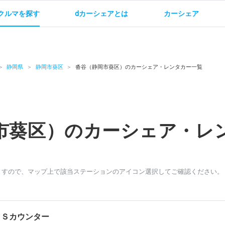
クルマを探す
dカーシェアとは
カーシェア
金
ご利用方法
サービス概要
お支払い方法・ご請求
料金
ご利用方法
ルールとマナー
給
静岡県
静岡市葵区
沓谷（静岡市葵区）のカーシェア・レンタカー一覧
市葵区）のカーシェア・レ
お問い合わせ
ますので、マップ上で該当ステーションのアイコン選択してご確認ください。
ＳＳカウンター