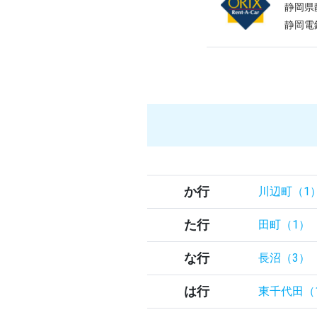
静岡県
静岡電
か行
川辺町（1
た行
田町（1）
な行
長沼（3）
は行
東千代田（