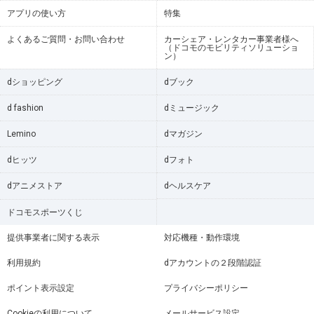
アプリの使い方
特集
よくあるご質問・お問い合わせ
カーシェア・レンタカー事業者様へ
（ドコモのモビリティソリューショ
ン）
dショッピング
dブック
d fashion
dミュージック
Lemino
dマガジン
dヒッツ
dフォト
dアニメストア
dヘルスケア
ドコモスポーツくじ
提供事業者に関する表示
対応機種・動作環境
利用規約
dアカウントの２段階認証
ポイント表示設定
プライバシーポリシー
Cookieの利用について
メールサービス設定