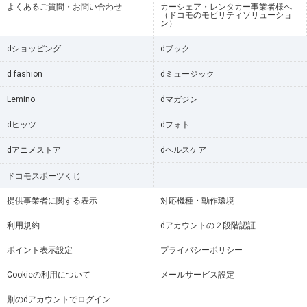
よくあるご質問・お問い合わせ
カーシェア・レンタカー事業者様へ
（ドコモのモビリティソリューショ
ン）
dショッピング
dブック
d fashion
dミュージック
Lemino
dマガジン
dヒッツ
dフォト
dアニメストア
dヘルスケア
ドコモスポーツくじ
提供事業者に関する表示
対応機種・動作環境
利用規約
dアカウントの２段階認証
ポイント表示設定
プライバシーポリシー
Cookieの利用について
メールサービス設定
別のdアカウントでログイン