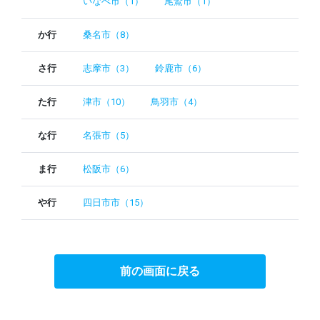
いなべ市（1）
尾鷲市（1）
か行
桑名市（8）
さ行
志摩市（3）
鈴鹿市（6）
た行
津市（10）
鳥羽市（4）
な行
名張市（5）
ま行
松阪市（6）
や行
四日市市（15）
前の画面に戻る