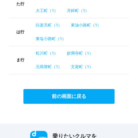
た行
大工町（1）
月鉾町（1）
白楽天町（1）
東油小路町（1）
は行
東塩小路町（1）
松川町（1）
妙満寺町（1）
ま行
元両替町（1）
文覚町（1）
前の画面に戻る
乗りたいクルマを