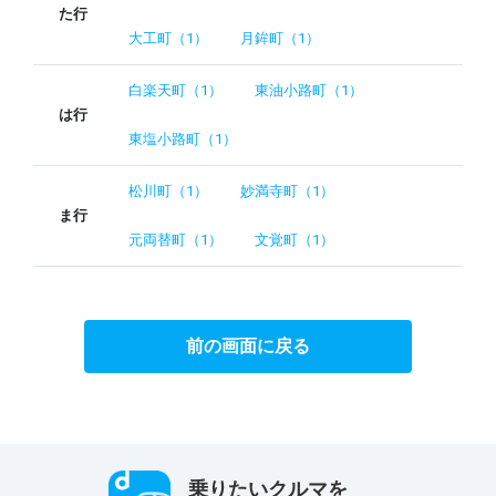
た行
大工町（1）
月鉾町（1）
白楽天町（1）
東油小路町（1）
は行
東塩小路町（1）
松川町（1）
妙満寺町（1）
ま行
元両替町（1）
文覚町（1）
前の画面に戻る
乗りたいクルマを