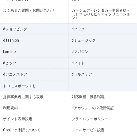
よくあるご質問・お問い合わせ
カーシェア・レンタカー事業者様へ
（ドコモのモビリティソリューショ
ン）
dショッピング
dブック
d fashion
dミュージック
Lemino
dマガジン
dヒッツ
dフォト
dアニメストア
dヘルスケア
ドコモスポーツくじ
提供事業者に関する表示
対応機種・動作環境
利用規約
dアカウントの２段階認証
ポイント表示設定
プライバシーポリシー
Cookieの利用について
メールサービス設定