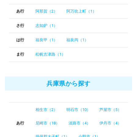
あ行
阿那賀（2）
阿万吹上町（1）
さ行
志知鈩（1）
は行
福良甲（1）
福良丙（1）
ま行
松帆古津路（1）
兵庫県から探す
相生市（2）
明石市（10）
芦屋市（5）
あ行
尼崎市（18）
淡路市（4）
伊丹市（4）
揖保郡太子町（1）
小野市（1）