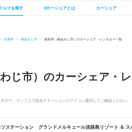
クルマを探す
dカーシェアとは
カーシェア
金
ご利用方法
サービス概要
お支払い方法・ご請求
料金
ご利用方法
ルールとマナー
給
兵庫県
南あわじ市
福良丙（南あわじ市）のカーシェア・レンタカー一覧
あわじ市）のカーシェア・レ
お問い合わせ
ますので、マップ上で該当ステーションのアイコン選択してご確認ください。
ツステーション グランドメルキュール淡路島リゾート ＆ ス