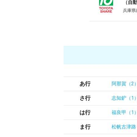
（自
兵庫県
あ行
阿那賀（2
さ行
志知鈩（1
は行
福良甲（1
ま行
松帆古津路