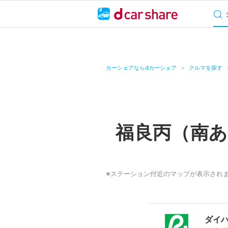
サービス概要
料
キャンペーン
カーシェアならdカーシェア
クルマを探す
カーシェア
レンタカー
福良丙（南
よくあるご質問・
お知らせ
※ステーション付近のマップが表示され
特集
アプリの使い方
ダイハ