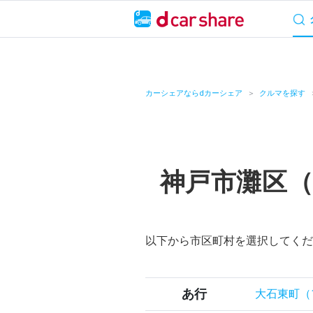
サービス概要
料
キャンペーン
カーシェアならdカーシェア
クルマを探す
カーシェア
レンタカー
神戸市灘区
よくあるご質問・
お知らせ
以下から市区町村を選択してくだ
特集
アプリの使い方
あ行
大石東町（