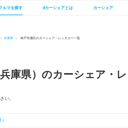
クルマを探す
dカーシェアとは
カーシェア
金
ご利用方法
サービス概要
お支払い方法・ご請求
料金
ご利用方法
ルールとマナー
給
兵庫県
神戸市灘区のカーシェア・レンタカー一覧
（兵庫県）のカーシェア・レ
お問い合わせ
さい。
1）