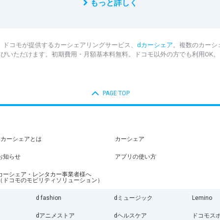
もっと詳しく
。ドコモが提供するカーシェアリングサービス、
dカーシェア
。複数のカーシ
びいただけます。初期費用・月額基本料無料。ドコモ以外の方でも利用OK。
PAGE TOP
dカーシェアとは
カーシェア
お知らせ
アプリの使い方
カーシェア・レンタカー事業者様へ
（ドコモのモビリティソリューション）
d fashion
dミュージック
Lemino
dアニメストア
dヘルスケア
ドコモス