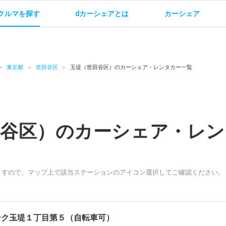
クルマを探す
dカーシェアとは
カーシェア
金
ご利用方法
サービス概要
お支払い方法・ご請求
料金
ご利用方法
ルールとマナー
給
東京都
世田谷区
玉堤（世田谷区）のカーシェア・レンタカー一覧
田谷区）のカーシェア・レン
お問い合わせ
ますので、マップ上で該当ステーションのアイコン選択してご確認ください。
ーク玉堤１丁目第５（自転車可）