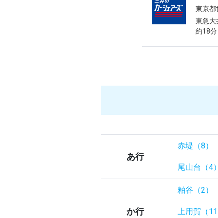
東京都
東急大
約18分
赤堤（8）
あ行
尾山台（4
粕谷（2）
か行
上用賀（1