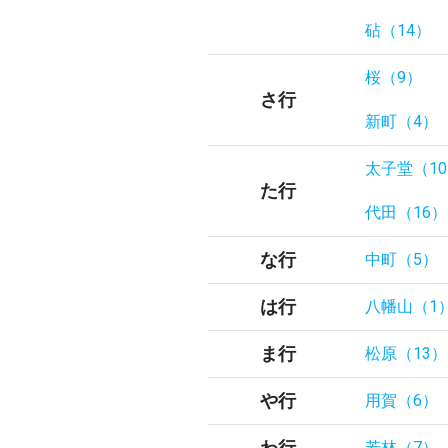
砧（14）
桜（9）
さ行
新町（4）
太子堂（1
た行
代田（16）
な行
中町（5）
は行
八幡山（1
ま行
松原（13）
や行
用賀（6）
わ行
若林（7）