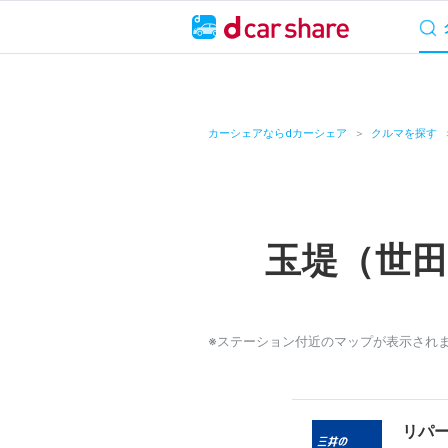
サービス概要
料
キャンペーン
カーシェアならdカーシェア
クルマを探す
カーシェア
レンタカー
玉堤（世
よくあるご質問・
お知らせ
※ステーション付近のマップが表示され
特集
アプリの使い方
リパ