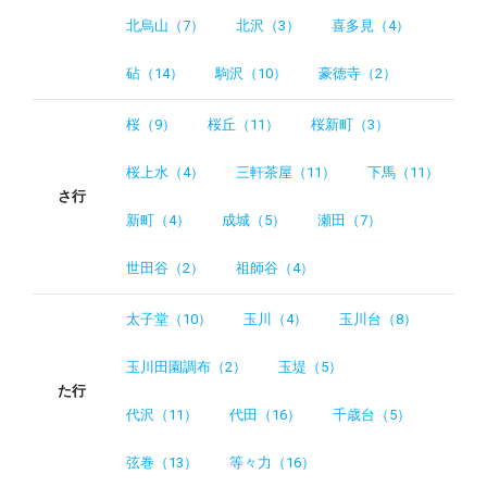
北烏山（7）
北沢（3）
喜多見（4）
砧（14）
駒沢（10）
豪徳寺（2）
桜（9）
桜丘（11）
桜新町（3）
桜上水（4）
三軒茶屋（11）
下馬（11）
さ行
新町（4）
成城（5）
瀬田（7）
世田谷（2）
祖師谷（4）
太子堂（10）
玉川（4）
玉川台（8）
玉川田園調布（2）
玉堤（5）
た行
代沢（11）
代田（16）
千歳台（5）
弦巻（13）
等々力（16）