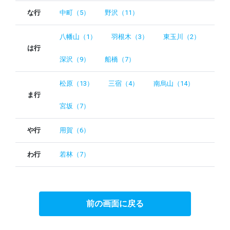
な行
中町（5）
野沢（11）
八幡山（1）
羽根木（3）
東玉川（2）
は行
深沢（9）
船橋（7）
松原（13）
三宿（4）
南烏山（14）
ま行
宮坂（7）
や行
用賀（6）
わ行
若林（7）
前の画面に戻る