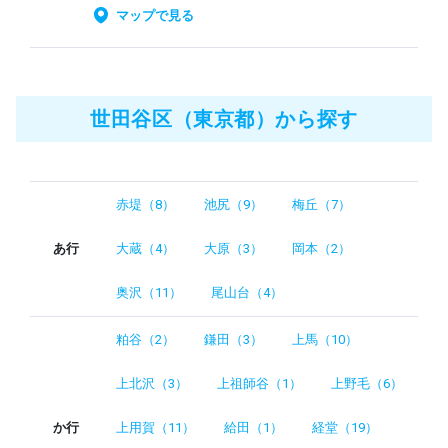
マップで見る
世田谷区（東京都）から探す
赤堤（8）
池尻（9）
梅丘（7）
あ行
大蔵（4）
大原（3）
岡本（2）
奥沢（11）
尾山台（4）
粕谷（2）
鎌田（3）
上馬（10）
上北沢（3）
上祖師谷（1）
上野毛（6）
か行
上用賀（11）
給田（1）
経堂（19）