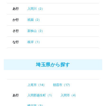
あ行
入間川（2）
か行
祇園（2）
さ行
新狭山（2）
な行
根岸（1）
埼玉県から探す
上尾市（14）
朝霞市（17）
あ行
入間郡越生町（1）
入間市（4）
桶川市（3）