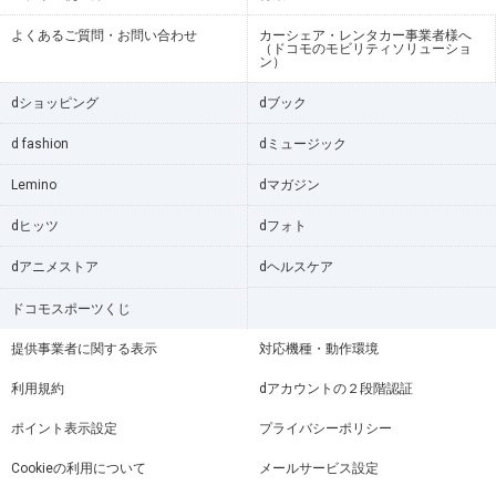
よくあるご質問・お問い合わせ
カーシェア・レンタカー事業者様へ
（ドコモのモビリティソリューショ
ン）
dショッピング
dブック
d fashion
dミュージック
Lemino
dマガジン
dヒッツ
dフォト
dアニメストア
dヘルスケア
ドコモスポーツくじ
提供事業者に関する表示
対応機種・動作環境
利用規約
dアカウントの２段階認証
ポイント表示設定
プライバシーポリシー
Cookieの利用について
メールサービス設定