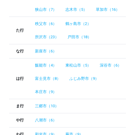
狭山市（7）
志木市（5）
草加市（16）
秩父市（6）
鶴ヶ島市（2）
た行
所沢市（23）
戸田市（18）
な行
新座市（6）
飯能市（4）
東松山市（5）
深谷市（6）
は行
富士見市（8）
ふじみ野市（9）
本庄市（9）
ま行
三郷市（10）
や行
八潮市（6）
わ行
和光市（9）
蕨市（9）