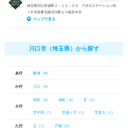
埼玉県川口市栄町２－１２－２０ アポロステーション内
ＪＲ京浜東北線川口駅より徒歩８分
マップで見る
川口市（埼玉県）から探す
あ行
飯塚（8）
か行
川口（4）
幸町（4）
栄町（4）
芝（3）
さ行
芝中田（1）
芝樋ノ爪（1）
芝富士（1）
た行
辻（1）
戸塚（3）