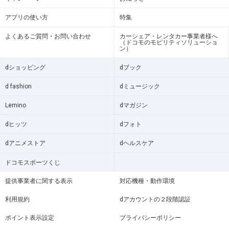
アプリの使い方
特集
よくあるご質問・お問い合わせ
カーシェア・レンタカー事業者様へ
（ドコモのモビリティソリューショ
ン）
dショッピング
dブック
d fashion
dミュージック
Lemino
dマガジン
dヒッツ
dフォト
dアニメストア
dヘルスケア
ドコモスポーツくじ
提供事業者に関する表示
対応機種・動作環境
利用規約
dアカウントの２段階認証
ポイント表示設定
プライバシーポリシー