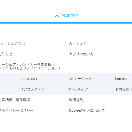
PAGE TOP
dカーシェアとは
カーシェア
お知らせ
アプリの使い方
カーシェア・レンタカー事業者様へ
（ドコモのモビリティソリューション）
d fashion
dミュージック
Lemino
dアニメストア
dヘルスケア
ドコモス
対応機種・動作環境
利用規約
プライバシーポリシー
Cookieの利用について