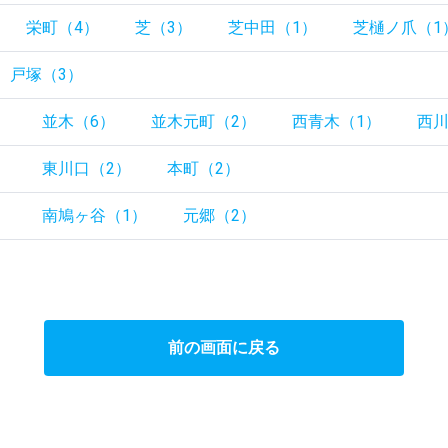
栄町（4）
芝（3）
芝中田（1）
芝樋ノ爪（1
戸塚（3）
）
並木（6）
並木元町（2）
西青木（1）
西川
）
東川口（2）
本町（2）
）
南鳩ヶ谷（1）
元郷（2）
前の画面に戻る