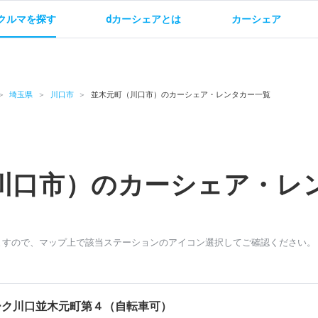
クルマを探す
dカーシェアとは
カーシェア
金
ご利用方法
サービス概要
お支払い方法・ご請求
料金
ご利用方法
ルールとマナー
給
埼玉県
川口市
並木元町（川口市）のカーシェア・レンタカー一覧
川口市）のカーシェア・レ
お問い合わせ
ますので、マップ上で該当ステーションのアイコン選択してご確認ください。
ーク川口並木元町第４（自転車可）