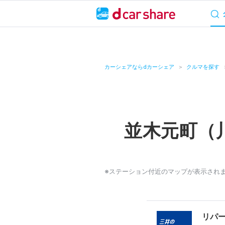
サービス概要
料
キャンペーン
カーシェアならdカーシェア
クルマを探す
カーシェア
レンタカー
並木元町（
よくあるご質問・
お知らせ
※ステーション付近のマップが表示され
特集
アプリの使い方
リパ