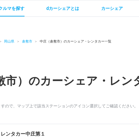
クルマを探す
dカーシェアとは
カーシェア
金
ご利用方法
サービス概要
お支払い方法・ご請求
料金
ご利用方法
ルールとマナー
給
岡山県
倉敷市
中庄（倉敷市）のカーシェア・レンタカー一覧
敷市）のカーシェア・レン
お問い合わせ
ますので、マップ上で該当ステーションのアイコン選択してご確認ください。
タレンタカー中庄第１