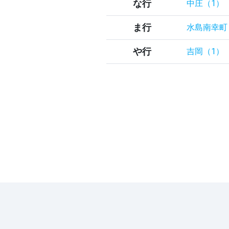
な行
中庄（1）
ま行
水島南幸町
や行
吉岡（1）