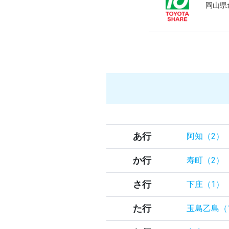
岡山県倉
あ行
阿知（2）
か行
寿町（2）
さ行
下庄（1）
た行
玉島乙島（