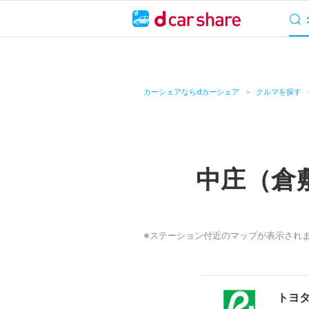
サービス概要
料
キャンペーン
カーシェアならdカーシェア
クルマを探す
カーシェア
レンタカー
中庄（倉
よくあるご質問・
お知らせ
※ステーション付近のマップが表示され
特集
アプリの使い方
トヨ