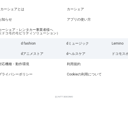
dカーシェアとは
カーシェア
お知らせ
アプリの使い方
カーシェア・レンタカー事業者様へ
（ドコモのモビリティソリューション）
d fashion
dミュージック
Lemino
dアニメストア
dヘルスケア
ドコモス
対応機種・動作環境
利用規約
プライバシーポリシー
Cookieの利用について
(c) NTT DOCOMO