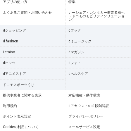
アプリの使い方
特集
よくあるご質問・お問い合わせ
カーシェア・レンタカー事業者様へ
（ドコモのモビリティソリューショ
ン）
dショッピング
dブック
d fashion
dミュージック
Lemino
dマガジン
dヒッツ
dフォト
dアニメストア
dヘルスケア
ドコモスポーツくじ
提供事業者に関する表示
対応機種・動作環境
利用規約
dアカウントの２段階認証
ポイント表示設定
プライバシーポリシー
Cookieの利用について
メールサービス設定