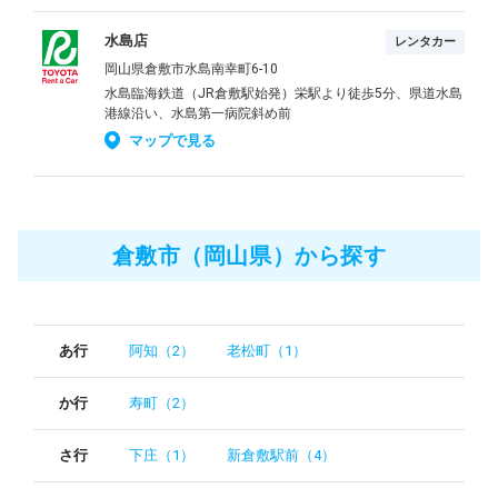
水島店
レンタカー
岡山県倉敷市水島南幸町6-10
水島臨海鉄道（JR倉敷駅始発）栄駅より徒歩5分、県道水島
港線沿い、水島第一病院斜め前
マップで見る
倉敷市（岡山県）から探す
あ行
阿知（2）
老松町（1）
か行
寿町（2）
さ行
下庄（1）
新倉敷駅前（4）