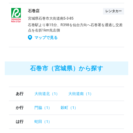
石巻店
レンタカー
宮城県石巻市大街道南5-3-85
石巻駅より車15分、R398を仙台方向へ石巻署を通過し交差
点を右折1km先左側
マップで見る
石巻市（宮城県）から探す
あ行
大街道北（1）
大街道南（1）
か行
門脇（1）
穀町（1）
は行
蛇田（1）