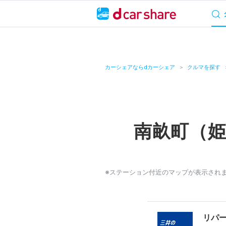
サービス概要
料
キャンペーン
カーシェアならdカーシェア
クルマを探す
カーシェア
レンタカー
南畝町（
よくあるご質問・
お知らせ
※ステーション付近のマップが表示され
特集
アプリの使い方
リパ