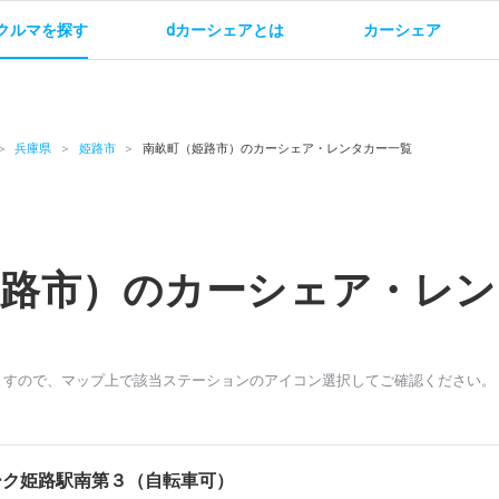
クルマを探す
dカーシェアとは
カーシェア
金
ご利用方法
サービス概要
お支払い方法・ご請求
料金
ご利用方法
ルールとマナー
給
兵庫県
姫路市
南畝町（姫路市）のカーシェア・レンタカー一覧
姫路市）のカーシェア・レン
お問い合わせ
ますので、マップ上で該当ステーションのアイコン選択してご確認ください。
ーク姫路駅南第３（自転車可）