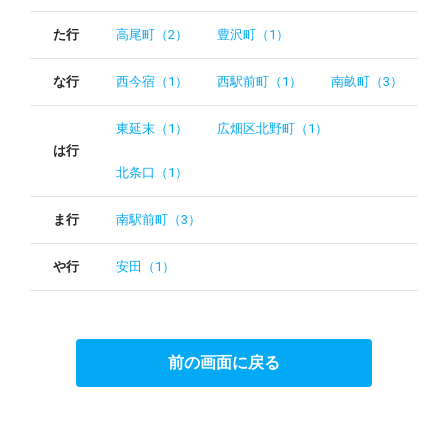
た行
高尾町（2）
豊沢町（1）
な行
西今宿（1）
西駅前町（1）
南畝町（3）
東延末（1）
広畑区北野町（1）
は行
北条口（1）
ま行
南駅前町（3）
や行
安田（1）
前の画面に戻る